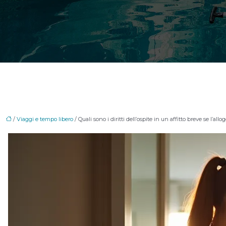
/
Viaggi e tempo libero
/ Quali sono i diritti dell’ospite in un affitto breve se l’al