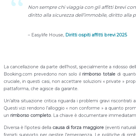
Non sempre chi viaggia con gli affitti brevi cono
diritto alla sicurezza dell’immobile, diritto alla 
– Easylife House,
Diritti ospiti affitti brevi 2025
La cancellazione da parte dell’host, specialmente a ridosso dell
Booking.com prevedono non solo il
rimborso totale
di quanto
cruciale, in questi casi, non accettare soluzioni « private » pro
piattaforma, che agisce da garante.
Un’altra situazione critica riguarda i problemi gravi riscontrati
Questi vizi rendono l’alloggio « non conforme » a quanto prom
un
rimborso completo
. La chiave è documentare immediatament
Diversa è l’ipotesi della
causa di forza maggiore
(eventi naturali
fornirti supporto per gestire l’emergenza. Le politiche di ri