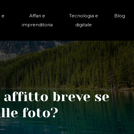
 e
Affari e
Tecnologia e
Blog
imprenditoria
digitale
n affitto breve se
lle foto?