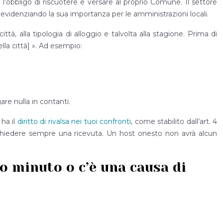
obbligo di riscuotere e versare al proprio Comune. Il settore
, evidenziando la sua importanza per le amministrazioni locali.
tà, alla tipologia di alloggio e talvolta alla stagione. Prima di
ella città] ». Ad esempio:
re nulla in contanti.
 ha il
diritto di rivalsa nei tuoi confronti
, come stabilito dall’art. 4
 e chiedere sempre una ricevuta. Un host onesto non avrà alcun
o minuto o c’è una causa di