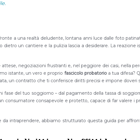
le.
 fronte a una realtà deludente, lontana anni luce dalle foto patina
ietro un cantiere e la pulizia lascia a desiderare. La reazione ist
attese, negoziazioni frustranti e, nel peggiore dei casi, nella p
imo istante, un vero e proprio
fascicolo probatorio
a tua difesa? Q
vata, un contratto che ti conferisce diritti precisi e impone doveri s
i fase del tuo soggiorno – dal pagamento della tassa di soggiorno 
un consumatore consapevole e protetto, capace di far valere i prop
ete da intraprendere, abbiamo strutturato questa guida per affron