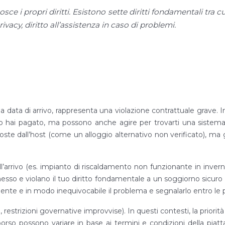
sce i propri diritti. Esistono sette diritti fondamentali tra c
privacy, diritto all’assistenza in caso di problemi.
a data di arrivo, rappresenta una violazione contrattuale grave. In
 hai pagato, ma possono anche agire per trovarti una sistemazion
poste dall’host (come un alloggio alternativo non verificato), ma g
 all’arrivo (es. impianto di riscaldamento non funzionante in inve
esso e violano il tuo diritto fondamentale a un soggiorno sicuro
e e in modo inequivocabile il problema e segnalarlo entro le p
, restrizioni governative improvvise). In questi contesti, la priorit
mborso possono variare in base ai termini e condizioni della pi