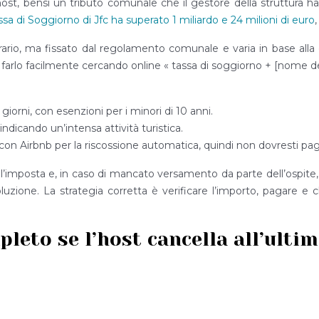
 bensì un tributo comunale che il gestore della struttura ha l’
sa di Soggiorno di Jfc ha superato 1 miliardo e 24 milioni di euro
rario, ma fissato dal regolamento comunale e varia in base alla cit
 Puoi farlo facilmente cercando online « tassa di soggiorno + [nome d
giorni, con esenzioni per i minori di 10 anni.
dicando un’intensa attività turistica.
con Airbnb per la riscossione automatica, quindi non dovresti paga
l’imposta e, in caso di mancato versamento da parte dell’ospite,
soluzione. La strategia corretta è verificare l’importo, pagare
.
eto se l’host cancella all’ultim